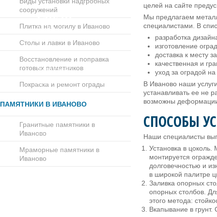
Виды установки надгробных
целей на сайте преду
сооружений
Мы предлагаем металл
8 (800) 222-
специалистами. В спис
Плитка на могилу в Иваново
96-89
разработка дизайна
Столы и лавки в Иваново
изготовление огра
доставка к месту з
Восстановление и поправка
качественная и гр
готовых памятников
8 (4932) 32-
уход за оградой на
10-19
В Иваново наши услуг
Покраска и ремонт ограды
устанавливать ее не р
возможны деформации 
ПАМЯТНИКИ В ИВАНОВО
СПОСОБЫ У
8 (930) 345-
Гранитные памятники в
96-91
Иваново
Наши специалисты вып
Установка в цоколь.
Мраморные памятники в
монтируется огражде
Иваново
долговечностью и из
в широкой палитре ц
Заливка опорных сто
опорных столбов. Д
этого метода: стойко
Вкапывание в грунт.