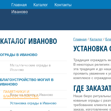
Главная
Каталог
Контакты
Иваново
КАТАЛОГ ИВАНОВО
Главная
/
Каталог
/
Бла
СТОИМОСТЬ
ПОХОРОН
УСТАНОВКА 
ОГРАДЫ В ИВАНОВО
Традиция ограждать ме
В некоторых религиях
Металлические ограды в
ОРГАНИЗАЦИЯ
эта традиция и до на
Иваново
ПОХОРОН
проявить уважение к у
комплексе с ограждени
БЛАГОУСТРОЙСТВО МОГИЛ В
ИВАНОВО
ГДЕ ЗАКАЗА
ПАМЯТНИКИ И
Вазы на могилу в Иваново
БЛАГОУСТРОЙСТВО
Наше бюро ритуальных
кованые ограды с раз
Установка ограды в Иваново
требованию клиента в
заказа, изготовлению 