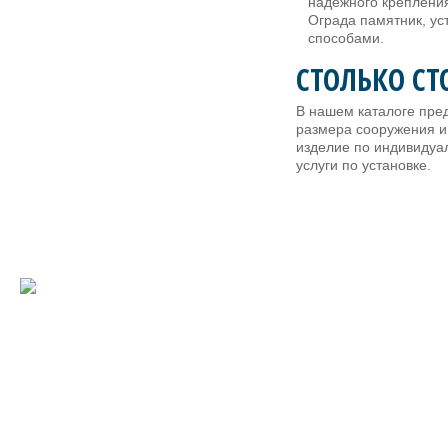
надежного крепления
Ограда памятник, у
способами.
СТОЛЬКО С
В нашем каталоге пред
размера сооружения и
изделие по индивидуал
услуги по установке.
ПАМЯ
ЗВОНИТЕ НАМ ПО НОМЕРУ
МРАМОР
8 (800) 222-96-89,
ГРАНИТ
ПИШИТЕ НА E-MAIL
ritualnye_uslugi@rambler.ru