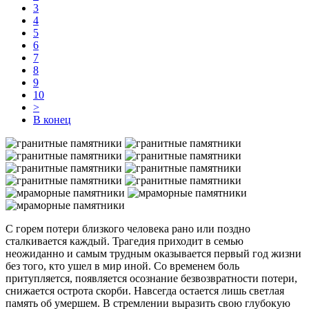
3
4
5
6
7
8
9
10
>
В конец
С горем потери близкого человека рано или поздно
сталкивается каждый. Трагедия приходит в семью
неожиданно и самым трудным оказывается первый год жизни
без того, кто ушел в мир иной. Со временем боль
притупляется, появляется осознание безвозвратности потери,
снижается острота скорби. Навсегда остается лишь светлая
память об умершем. В стремлении выразить свою глубокую