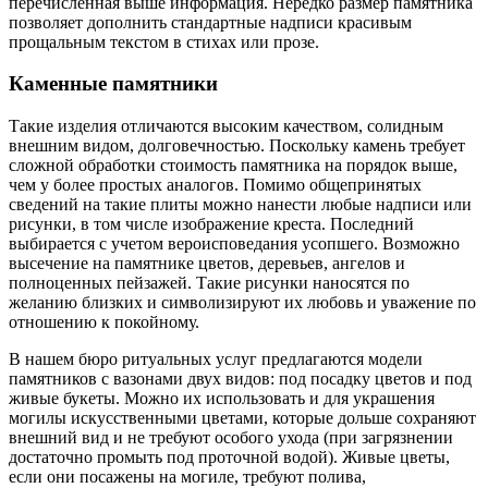
перечисленная выше информация. Нередко размер памятника
позволяет дополнить стандартные надписи красивым
прощальным текстом в стихах или прозе.
Каменные памятники
Такие изделия отличаются высоким качеством, солидным
внешним видом, долговечностью. Поскольку камень требует
сложной обработки стоимость памятника на порядок выше,
чем у более простых аналогов. Помимо общепринятых
сведений на такие плиты можно нанести любые надписи или
рисунки, в том числе изображение креста. Последний
выбирается с учетом вероисповедания усопшего. Возможно
высечение на памятнике цветов, деревьев, ангелов и
полноценных пейзажей. Такие рисунки наносятся по
желанию близких и символизируют их любовь и уважение по
отношению к покойному.
В нашем бюро ритуальных услуг предлагаются модели
памятников с вазонами двух видов: под посадку цветов и под
живые букеты. Можно их использовать и для украшения
могилы искусственными цветами, которые дольше сохраняют
внешний вид и не требуют особого ухода (при загрязнении
достаточно промыть под проточной водой). Живые цветы,
если они посажены на могиле, требуют полива,