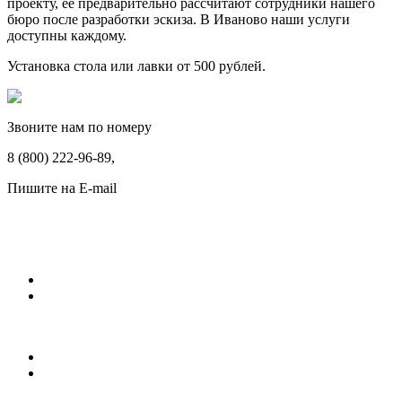
проекту, ее предварительно рассчитают сотрудники нашего
бюро после разработки эскиза. В Иваново наши услуги
доступны каждому.
Установка стола или лавки от 500 рублей.
Звоните нам по номеру
8 (800) 222-96-89,
Пишите на E-mail
ritualnye_uslugi@rambler.ru
Памятники
Мраморные памятники
Гранитные памятники
Ограды
Металлические ограды
Кованные ограды