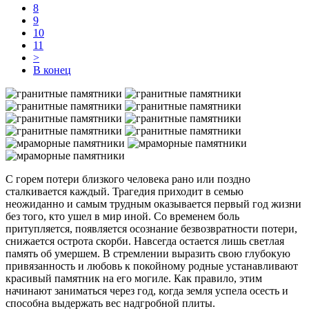
8
9
10
11
>
В конец
С горем потери близкого человека рано или поздно
сталкивается каждый. Трагедия приходит в семью
неожиданно и самым трудным оказывается первый год жизни
без того, кто ушел в мир иной. Со временем боль
притупляется, появляется осознание безвозвратности потери,
снижается острота скорби. Навсегда остается лишь светлая
память об умершем. В стремлении выразить свою глубокую
привязанность и любовь к покойному родные устанавливают
красивый памятник на его могиле. Как правило, этим
начинают заниматься через год, когда земля успела осесть и
способна выдержать вес надгробной плиты.