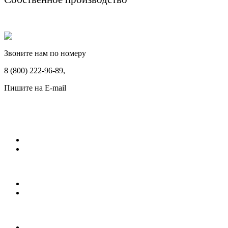
Звоните нам по номеру
8 (800) 222-96-89,
Пишите на E-mail
ritualnye_uslugi@rambler.ru
Памятники
Мраморные памятники
Гранитные памятники
Ограды
Металлические ограды
Кованные ограды
Благоустройство могил
Восстановление и поправка готовых памятников