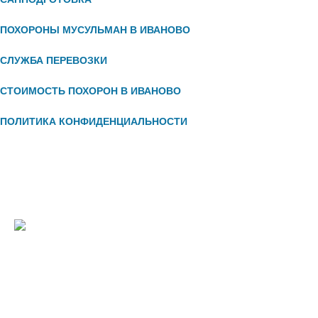
ПОХОРОНЫ МУСУЛЬМАН В ИВАНОВО
СЛУЖБА ПЕРЕВОЗКИ
СТОИМОСТЬ ПОХОРОН В ИВАНОВО
ПОЛИТИКА КОНФИДЕНЦИАЛЬНОСТИ
ПАМЯ
ЗВОНИТЕ НАМ ПО НОМЕРУ
МРАМОР
8 (800) 222-96-89,
ГРАНИТ
ПИШИТЕ НА E-MAIL