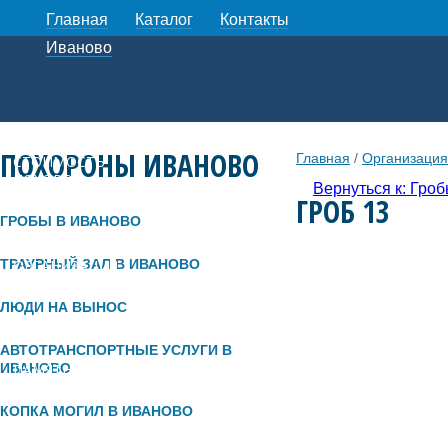
Главная
Каталог
Контакты
Иваново
ПОХОРОНЫ ИВАНОВО
Главная
/
Организация
СТОИМОСТЬ
ПОХОРОН
Вернуться к: Гро
ГРОБ 13
ГРОБЫ В ИВАНОВО
ТРАУРНЫЙ ЗАЛ В ИВАНОВО
ОРГАНИЗАЦИЯ
ПОХОРОН
ЛЮДИ НА ВЫНОС
АВТОТРАНСПОРТНЫЕ УСЛУГИ В
ИВАНОВО
ПАМЯТНИКИ И
БЛАГОУСТРОЙСТВО
КОПКА МОГИЛ В ИВАНОВО